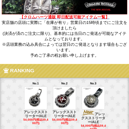
【クロムハーツ通販 即日配送可能アイテム一覧】
実店舗の店頭に実際に「在庫が有り」営業日の15時頃までにご注文を
頂けましたら
(決済が済のご注文に限り)、基本的には当日のご発送が可能なアイテ
ムとなっております。
※店頭業務の込み具合によっては翌日のご発送となります場合もござ
います。
予めご了承の程お願い申し上げます。
RANKING
No.1
No.2
No.3
No.4
アレックススト
アレックススト
アレッ
ア
リーター/ALE
リーター/ALE
クスストリータ
クスストリ
54,000円(税込59,4
54,000円(税込59,4
ー/ALE
ー/ALE
00円)
00円)
54,000円(税込59,4
29,000円(税込