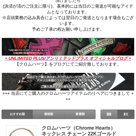
頂けましたら
(決済が済のご注文に限り)、基本的には当日のご発送が可能なアイテ
ムとなっております。
※店頭業務の込み具合によっては翌日のご発送となります場合もござ
います。
予めご了承の程お願い申し上げます。
+ UNLIMITED PLUS/アンリミテッドプラス オフィシャルブログ +
【クロムハーツ】をブログにてご紹介致しております。
+++ 当店にてご購入のクロムハーツアイテムのリペアにつきまして +
++
おすすめ順
価格順
新着順
クロムハーツ（Chrome Hearts）
ネックレス チェーン 22Kゴールド