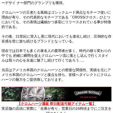
ーデザイ ナー部門のグランプリを獲得。
クロムハーツの王者たる風格はゴシックムード満点なモチーフ使いに
理由が有り、その代表的なモチーフである「CROSS/クロス」ひとつ
においても、その表情は繊細かつ多彩にリリースされている事が特徴
的である。
その後、21世紀に突入し更に現代においても進化し続け、圧倒的な存
在感を世に放ち続けるブランドとなっている。
現在では日本でも多くの著名人の愛用者が多く、時代の移り変わりの
中でも 的確に瞬間を捉えクロムハーツ流に落とし込んで行くスタイ
ルは我々の心を永遠に魅了し続けて行くであろう…。
当店はアメリカ本国のクロムハーツとの密接な関係性、実績を元にア
メリカ本国のクロムハーツと接点を持ち、皆様へダイレクトにクロム
ハーツの魅力をご提供致しております。
【クロムハーツ通販 即日配送可能アイテム一覧】
実店舗の店頭に実際に「在庫が有り」営業日の15時頃までにご注文を