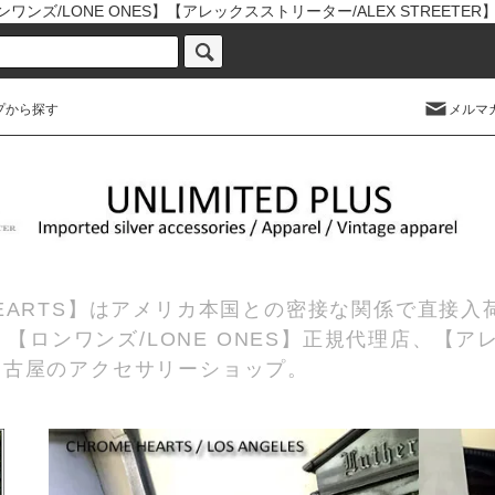
ワンズ/LONE ONES】【アレックスストリーター/ALEX STREETE
プから探す
メルマ
 HEARTS】はアメリカ本国との密接な関係で直接
理店、【ロンワンズ/LONE ONES】正規代理店、【ア
の名古屋のアクセサリーショップ。