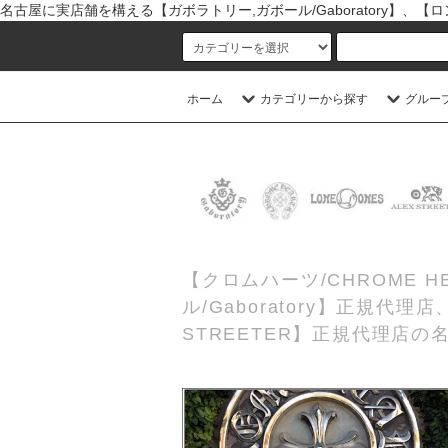
名古屋に実店舗を構える【ガボラトリー,ガボール/Gaboratory】、【ロン
ホーム
カテゴリーから探す
グルー
【クロムハーツ/CHROME
ル/Gaboratory】正規代
STREETER】正規代理店