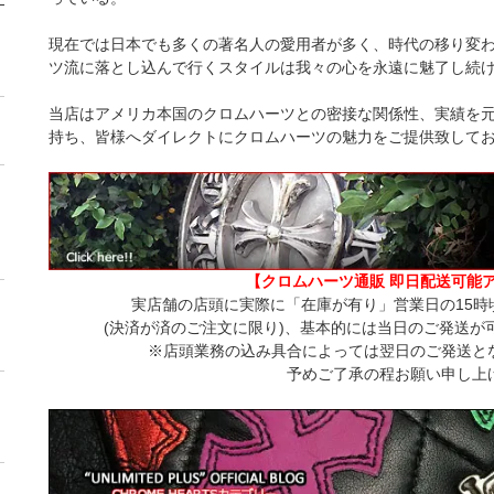
現在では日本でも多くの著名人の愛用者が多く、時代の移り変わ
ツ流に落とし込んで行くスタイルは我々の心を永遠に魅了し続
当店はアメリカ本国のクロムハーツとの密接な関係性、実績を
持ち、皆様へダイレクトにクロムハーツの魅力をご提供致して
【クロムハーツ通販 即日配送可能
実店舗の店頭に実際に「在庫が有り」営業日の15時
(決済が済のご注文に限り)、基本的には当日のご発送が
※店頭業務の込み具合によっては翌日のご発送と
予めご了承の程お願い申し上