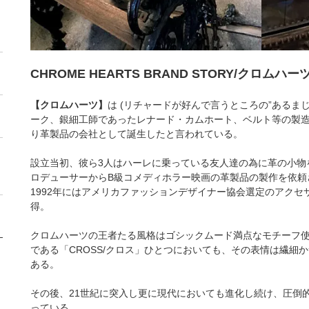
CHROME HEARTS BRAND STORY/クロム
【クロムハーツ】
は (リチャードが好んで言うところの”あるまじ
ーク、銀細工師であったレナード・カムホート、ベルト等の製
り革製品の会社として誕生したと言われている。
設立当初、彼ら3人はハーレに乗っている友人達の為に革の小物
ロデューサーからB級コメディホラー映画の革製品の製作を依頼
1992年にはアメリカファッションデザイナー協会選定のアクセ
得。
クロムハーツの王者たる風格はゴシックムード満点なモチーフ
である「CROSS/クロス」ひとつにおいても、その表情は繊細
ある。
その後、21世紀に突入し更に現代においても進化し続け、圧倒
っている。