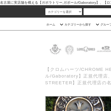
名古屋に実店舗を構える【ガボラトリー,ガボール/Gaboratory】、【ロン
ホーム
カテゴリーから探す
グルー
【クロムハーツ/CHROME
ル/Gaboratory】正規代
STREETER】正規代理店