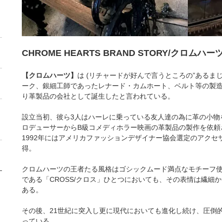
CHROME HEARTS BRAND STORY/クロム
【クロムハーツ】
は (リチャードが好んで言うところの”あるまじ
ーク、銀細工師であったレナード・カムホート、ベルト等の製
り革製品の会社として誕生したと言われている。
設立当初、彼ら3人はハーレに乗っている友人達の為に革の小物
ロデューサーからB級コメディホラー映画の革製品の製作を依頼
1992年にはアメリカファッションデザイナー協会選定のアクセ
得。
クロムハーツの王者たる風格はゴシックムード満点なモチーフ
である「CROSS/クロス」ひとつにおいても、その表情は繊細
ある。
その後、21世紀に突入し更に現代においても進化し続け、圧倒
っている。