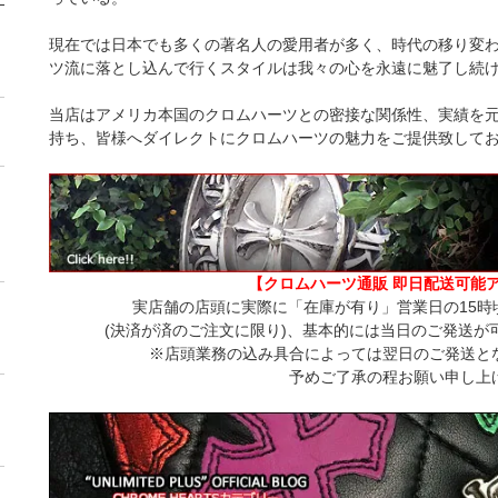
現在では日本でも多くの著名人の愛用者が多く、時代の移り変わ
ツ流に落とし込んで行くスタイルは我々の心を永遠に魅了し続
当店はアメリカ本国のクロムハーツとの密接な関係性、実績を
持ち、皆様へダイレクトにクロムハーツの魅力をご提供致して
【クロムハーツ通販 即日配送可能
実店舗の店頭に実際に「在庫が有り」営業日の15時
(決済が済のご注文に限り)、基本的には当日のご発送が
※店頭業務の込み具合によっては翌日のご発送と
予めご了承の程お願い申し上