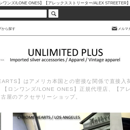
ワンズ/LONE ONES】【アレックスストリーター/ALEX STREETE
プから探す
メルマ
 HEARTS】はアメリカ本国との密接な関係で直接
理店、【ロンワンズ/LONE ONES】正規代理店、【ア
の名古屋のアクセサリーショップ。