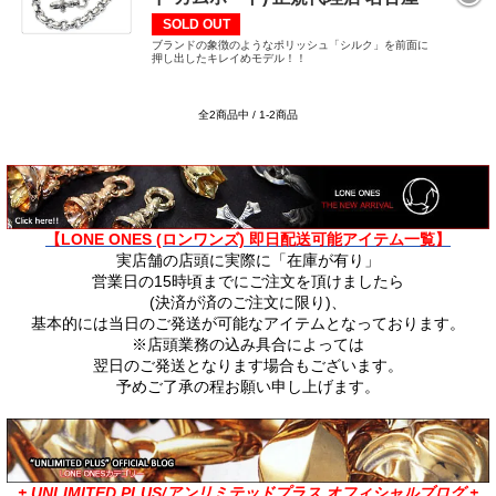
SOLD OUT
ブランドの象徴のようなポリッシュ「シルク」を前面に
押し出したキレイめモデル！！
全2商品中 / 1-2商品
【LONE ONES (ロンワンズ) 即日配送可能アイテム一覧】
実店舗の店頭に実際に「在庫が有り」
営業日の15時頃までにご注文を頂けましたら
(決済が済のご注文に限り)、
基本的には当日のご発送が可能なアイテムとなっております。
※店頭業務の込み具合によっては
翌日のご発送となります場合もございます。
予めご了承の程お願い申し上げます。
+ UNLIMITED PLUS/アンリミテッドプラス オフィシャルブログ +