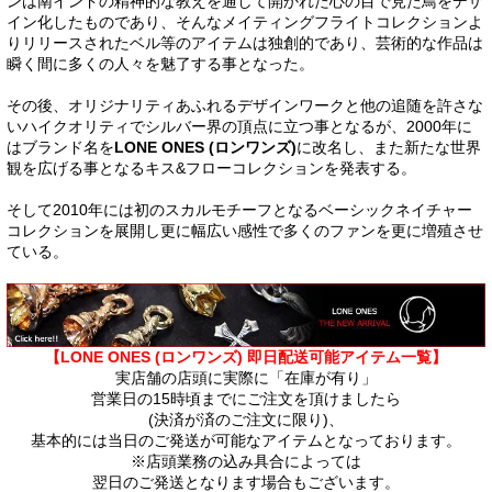
ンは南インドの精神的な教えを通して開かれた心の目で見た鳥をデザ
イン化したものであり、そんなメイティングフライトコレクションよ
りリリースされたベル等のアイテムは独創的であり、芸術的な作品は
瞬く間に多くの人々を魅了する事となった。
その後、オリジナリティあふれるデザインワークと他の追随を許さな
いハイクオリティでシルバー界の頂点に立つ事となるが、2000年に
はブランド名を
LONE ONES (ロンワンズ)
に改名し、また新たな世界
観を広げる事となるキス&フローコレクションを発表する。
そして2010年には初のスカルモチーフとなるベーシックネイチャー
コレクションを展開し更に幅広い感性で多くのファンを更に増殖させ
ている。
【LONE ONES (ロンワンズ) 即日配送可能アイテム一覧】
実店舗の店頭に実際に「在庫が有り」
営業日の15時頃までにご注文を頂けましたら
(決済が済のご注文に限り)、
基本的には当日のご発送が可能なアイテムとなっております。
※店頭業務の込み具合によっては
翌日のご発送となります場合もございます。