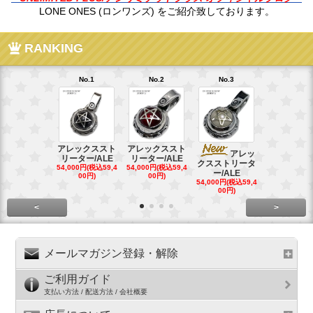
LONE ONES (ロンワンズ) をご紹介致しております。
RANKING
No.1
No.2
No.3
No.4
アレックススト
アレックススト
アレッ
ア
リーター/ALE
リーター/ALE
クスストリータ
クスストリ
54,000円(税込59,4
54,000円(税込59,4
ー/ALE
ー/ALE
00円)
00円)
54,000円(税込59,4
29,000円(税込
00円)
00円)
<
>
メールマガジン登録・解除
ご利用ガイド
支払い方法 / 配送方法 / 会社概要