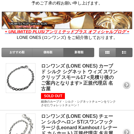
予めご了承の程お願い申し上げます。
+ UNLIMITED PLUS/アンリミテッドプラス オフィシャルブログ +
LONE ONES (ロンワンズ) をご紹介致しております。
おすすめ順
価格順
新着順
ロンワンズ (LONE ONES) カーブ
ド シルク シグネット ウィズ スワン
クリップ スモール17 <見積り後の
ご案内となります> 正規代理店 名
古屋
SOLD OUT
細身のカーブド・シルク・シグネットチェーンをリンク
させたウォレットチェーン！
ロンワンズ (LONE ONES) チェー
ン シルクへロン ST/スワンフック
ラージ (Leonard Kamhout / レナー
ド カムホート) 正規代理店 名古屋