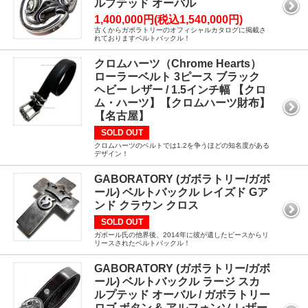
ルプテッド オーバル
1,400,000円(税込1,540,000円)
古くからガボラトリーのオフィシャルカタログに掲載さ
れておりますベルトバックル！
クロムハーツ（Chrome Hearts）
ローラーベルト 3ピース ブラック
ヘビー レザー / 1.5インチ幅 【クロ
ム・ハーツ】【クロムハーツ財布】
【名古屋】
SOLD OUT
クロムハーツのベルトでは1.2を争うほどの知名度がある
デザイン！
GABORATORY (ガボラトリー/ガボ
ール) ベルトバックル レイズド Gア
ンド クラウン クロス
SOLD OUT
ガボール氏の他界後、2014年に彼が遺したピースからリ
リースされたベルトバックル！
GABORATORY (ガボラトリー/ガボ
ール) ベルトバックル ラージ スカ
ルプテッド オーバル / ガボラトリー
ロゴ ボタン & アルフォンソ レザー