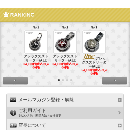
RANKING
No.1
No.2
No.3
No.4
アレックススト
アレックススト
アレッ
ア
リーター/ALE
リーター/ALE
クスストリータ
クスストリ
54,000円(税込59,4
54,000円(税込59,4
ー/ALE
ー/ALE
00円)
00円)
54,000円(税込59,4
29,000円(税込
00円)
00円)
<
>
メールマガジン登録・解除
ご利用ガイド
支払い方法 / 配送方法 / 会社概要
店長について