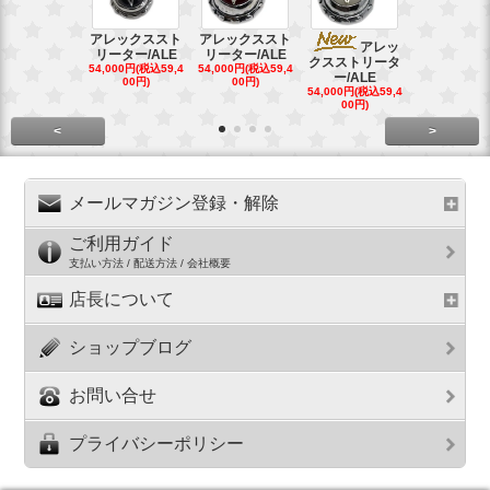
アレックススト
アレックススト
アレッ
ア
リーター/ALE
リーター/ALE
クスストリータ
クスストリ
54,000円(税込59,4
54,000円(税込59,4
ー/ALE
ー/ALE
00円)
00円)
54,000円(税込59,4
29,000円(税込
00円)
00円)
<
>
メールマガジン登録・解除
ご利用ガイド
支払い方法 / 配送方法 / 会社概要
店長について
ショップブログ
お問い合せ
プライバシーポリシー