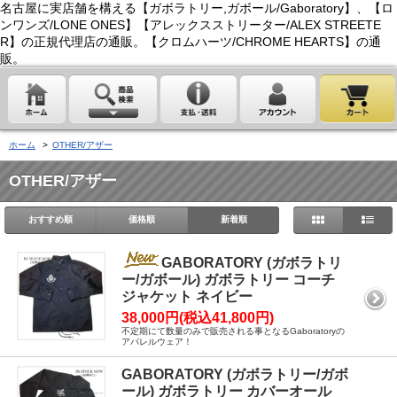
名古屋に実店舗を構える【ガボラトリー,ガボール/Gaboratory】、【ロ
ンワンズ/LONE ONES】【アレックスストリーター/ALEX STREETE
R】の正規代理店の通販。【クロムハーツ/CHROME HEARTS】の通
販。
ホーム
>
OTHER/アザー
OTHER/アザー
おすすめ順
価格順
新着順
GABORATORY (ガボラトリ
ー/ガボール) ガボラトリー コーチ
ジャケット ネイビー
38,000円(税込41,800円)
不定期にて数量のみで販売される事となるGaboratoryの
アパレルウェア！
GABORATORY (ガボラトリー/ガボ
ール) ガボラトリー カバーオール