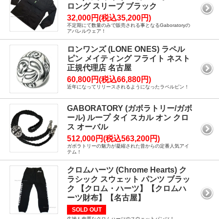
ロング スリーブ ブラック
32,000円(税込35,200円)
不定期にて数量のみで販売される事となるGaboratoryの
アパレルウェア！
ロンワンズ (LONE ONES) ラペル
ピン メイティング フライト ネスト
正規代理店 名古屋
60,800円(税込66,880円)
近年になってリリースされるようになったラペルピン！
GABORATORY (ガボラトリー/ガボ
ール) ループ タイ スカル オン クロ
ス オーバル
512,000円(税込563,200円)
ガボラトリーの魅力が凝縮された昔からの定番人気アイ
テム！
クロムハーツ (Chrome Hearts) ク
ラシック スウェット パンツ ブラッ
ク 【クロム・ハーツ】【クロムハ
ーツ財布】【名古屋】
SOLD OUT
生地も肉厚なクロムハーツのスウェットパンツ！