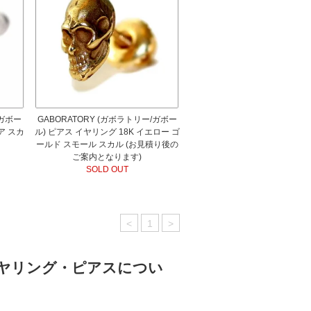
/ガボー
GABORATORY (ガボラトリー/ガボー
ア スカ
ル) ピアス イヤリング 18K イエロー ゴ
ールド スモール スカル (お見積り後の
ご案内となります)
SOLD OUT
<
1
>
のイヤリング・ピアスについ