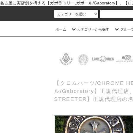
名古屋に実店舗を構える【ガボラトリー,ガボール/Gaboratory】、【ロン
ホーム
カテゴリーから探す
グルー
【クロムハーツ/CHROME
ル/Gaboratory】正規代
STREETER】正規代理店