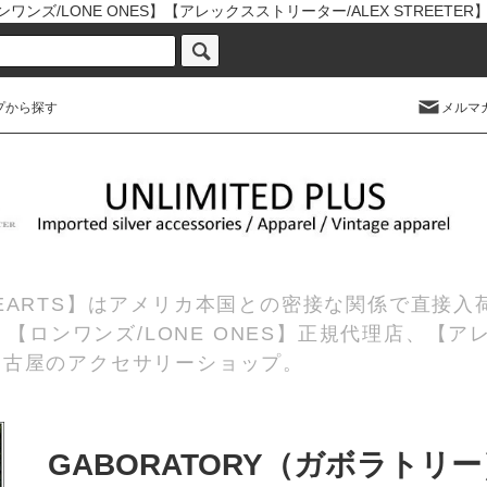
ワンズ/LONE ONES】【アレックスストリーター/ALEX STREETE
プから探す
メルマ
 HEARTS】はアメリカ本国との密接な関係で直接
理店、【ロンワンズ/LONE ONES】正規代理店、【ア
の名古屋のアクセサリーショップ。
GABORATORY（ガボラト