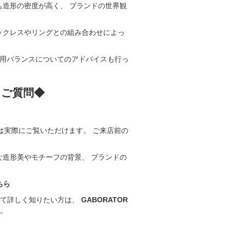
も造形の密度が高く、 ブランドの世界観
ックレスやリングとの組み合わせによっ
、 着用バランスについてのアドバイスも行っ
るご質問◆
ては実際にご覧いただけます。 ご来店前の
な造形美やモチーフの背景、 ブランドの
ちら
ついて詳しく知りたい方は、
GABORATOR
い。