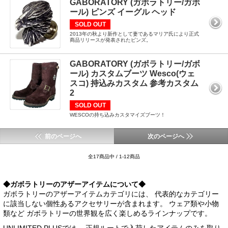
GABORATORY (ガボラトリー/ガボ
ール) ピンズ イーグル ヘッド
SOLD OUT
2013年の秋より新作として妻であるマリア氏により正式
商品リリースが発表されたピンズ。
GABORATORY (ガボラトリー/ガボ
ール) カスタムブーツ Wesco(ウェ
スコ) 持込みカスタム 参考カスタム
2
SOLD OUT
WESCOの持ち込みカスタマイズブーツ！
前のページへ
次のページへ
全17商品中 / 1-12商品
◆ガボラトリーのアザーアイテムについて◆
ガボラトリーのアザーアイテムカテゴリには、 代表的なカテゴリー
に該当しない個性あるアクセサリーが含まれます。 ウェア類や小物
類など ガボラトリーの世界観を広く楽しめるラインナップです。