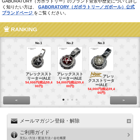
GABORATORY（ガボラトリー）のブランド背景や歴史について詳し
く知りたい方は、
GABORATORY（ガボラトリー／ガボール）公式
ブランドページ
をご覧ください。
RANKING
No.1
No.2
No.3
No.4
アレックススト
アレックススト
アレッ
ア
リーター/ALE
リーター/ALE
クスストリータ
クスストリ
54,000円(税込59,4
54,000円(税込59,4
ー/ALE
ー/ALE
00円)
00円)
54,000円(税込59,4
29,000円(税込
00円)
00円)
<
>
メールマガジン登録・解除
ご利用ガイド
支払い方法 / 配送方法 / 会社概要