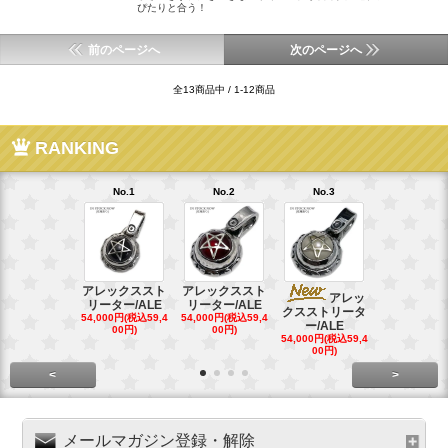
ぴたりと合う！
前のページへ
次のページへ
全13商品中 / 1-12商品
RANKING
No.1
No.2
No.3
No.4
アレックススト
アレックススト
アレッ
ア
リーター/ALE
リーター/ALE
クスストリータ
クスストリ
54,000円(税込59,4
54,000円(税込59,4
ー/ALE
ー/ALE
00円)
00円)
54,000円(税込59,4
29,000円(税込
00円)
00円)
<
>
メールマガジン登録・解除