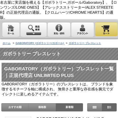
名古屋に実店舗を構える【ガボラトリー,ガボール/Gaboratory】、【ロ
ンワンズ/LONE ONES】【アレックスストリーター/ALEX STREETE
R】の正規代理店の通販。【クロムハーツ/CHROME HEARTS】の通
販。
ホーム
>
GABORATORY (ガボラトリー/ガボール)
>
ガボラトリー ブレスレット
ガボラトリー ブレスレット
GABORATORY（ガボラトリー）ブレスレット一覧
｜正規代理店 UNLIMITED PLUS
GABORATORY（ガボラトリー）のブレスレットは、 ブランドを象
徴するモチーフを軸に構成され、 無骨さと重厚な存在感を腕元でダ
イレクトに楽しめるアイテムです。
おすすめ順
価格順
新着順