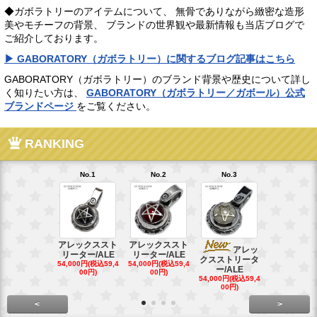
◆ガボラトリーのアイテムについて、 無骨でありながら緻密な造形
美やモチーフの背景、 ブランドの世界観や最新情報も当店ブログで
ご紹介しております。
▶ GABORATORY（ガボラトリー）に関するブログ記事はこちら
GABORATORY（ガボラトリー）のブランド背景や歴史について詳し
く知りたい方は、
GABORATORY（ガボラトリー／ガボール）公式
ブランドページ
をご覧ください。
RANKING
No.1
No.2
No.3
No.4
アレックススト
アレックススト
アレッ
ア
リーター/ALE
リーター/ALE
クスストリータ
クスストリ
54,000円(税込59,4
54,000円(税込59,4
ー/ALE
ー/ALE
00円)
00円)
54,000円(税込59,4
29,000円(税込
00円)
00円)
<
>