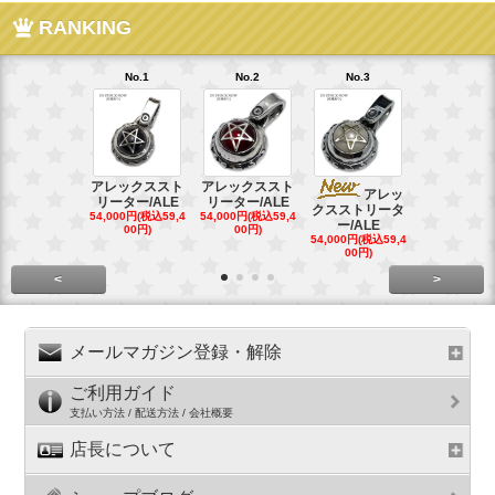
RANKING
No.1
No.2
No.3
No.4
アレックススト
アレックススト
アレッ
ア
リーター/ALE
リーター/ALE
クスストリータ
クスストリ
54,000円(税込59,4
54,000円(税込59,4
ー/ALE
ー/ALE
00円)
00円)
54,000円(税込59,4
29,000円(税込
00円)
00円)
<
>
メールマガジン登録・解除
ご利用ガイド
支払い方法 / 配送方法 / 会社概要
店長について