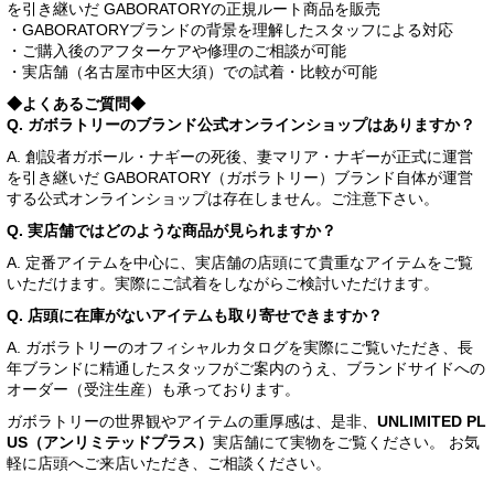
を引き継いだ GABORATORYの正規ルート商品を販売
・GABORATORYブランドの背景を理解したスタッフによる対応
・ご購入後のアフターケアや修理のご相談が可能
・実店舗（名古屋市中区大須）での試着・比較が可能
◆よくあるご質問◆
Q. ガボラトリーのブランド公式オンラインショップはありますか？
A. 創設者ガボール・ナギーの死後、妻マリア・ナギーが正式に運営
を引き継いだ GABORATORY（ガボラトリー）ブランド自体が運営
する公式オンラインショップは存在しません。ご注意下さい。
Q. 実店舗ではどのような商品が見られますか？
A. 定番アイテムを中心に、実店舗の店頭にて貴重なアイテムをご覧
いただけます。実際にご試着をしながらご検討いただけます。
Q. 店頭に在庫がないアイテムも取り寄せできますか？
A. ガボラトリーのオフィシャルカタログを実際にご覧いただき、長
年ブランドに精通したスタッフがご案内のうえ、ブランドサイドへの
オーダー（受注生産）も承っております。
ガボラトリーの世界観やアイテムの重厚感は、是非、
UNLIMITED PL
US（アンリミテッドプラス）
実店舗にて実物をご覧ください。 お気
軽に店頭へご来店いただき、ご相談ください。