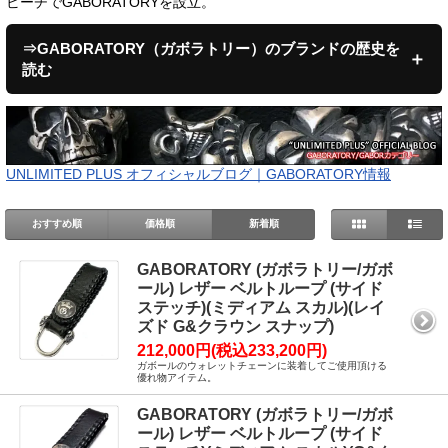
ビーチでGABORATORYを設立。
⇒GABORATORY（ガボラトリー）のブランドの歴史を
読む
UNLIMITED PLUS オフィシャルブログ｜GABORATORY情報
おすすめ順
価格順
新着順
GABORATORY (ガボラトリー/ガボ
ール) レザー ベルトループ (サイド
ステッチ)(ミディアム スカル)(レイ
ズド G&クラウン スナップ)
212,000円(税込233,200円)
ガボールのウォレットチェーンに装着してご使用頂ける
優れ物アイテム。
GABORATORY (ガボラトリー/ガボ
ール) レザー ベルトループ (サイド