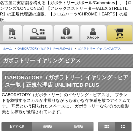
名古屋に実店舗を構える【ガボラトリー,ガボール/Gaboratory】、【ロ
ンワンズ/LONE ONES】【アレックスストリーター/ALEX STREETE
R】の正規代理店の通販。【クロムハーツ/CHROME HEARTS】の通
販。
ホーム
>
GABORATORY (ガボラトリー/ガボール)
>
ガボラトリー イヤリング,ピアス
ガボラトリー イヤリング,ピアス
GABORATORY（ガボラトリー）イヤリング・ピア
ス一覧｜正規代理店 UNLIMITED PLUS
GABORATORY（ガボラトリー）のイヤリング・ピアスは、 ブラン
ドを象徴するスカルが小振りながらも確かな存在感を放つアイテムで
す。 耳元という限られたスペースに、 ガボラトリーならではの造形
美と世界観が凝縮されています。
おすすめ順
価格順
新着順