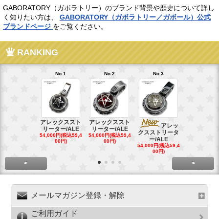
GABORATORY（ガボラトリー）のブランド背景や歴史について詳し
く知りたい方は、
GABORATORY（ガボラトリー／ガボール）公式
ブランドページ
をご覧ください。
RANKING
No.1
No.2
No.3
No.4
アレックススト
アレックススト
アレッ
ア
リーター/ALE
リーター/ALE
クスストリータ
クスストリ
54,000円(税込59,4
54,000円(税込59,4
ー/ALE
ー/ALE
00円)
00円)
54,000円(税込59,4
29,000円(税込
00円)
00円)
<
>
メールマガジン登録・解除
ご利用ガイド