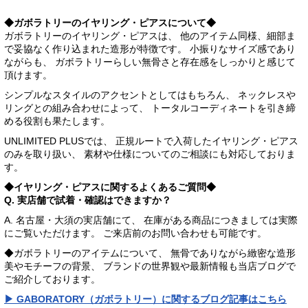
◆ガボラトリーのイヤリング・ピアスについて◆
ガボラトリーのイヤリング・ピアスは、 他のアイテム同様、細部ま
で妥協なく作り込まれた造形が特徴です。 小振りなサイズ感であり
ながらも、 ガボラトリーらしい無骨さと存在感をしっかりと感じて
頂けます。
シンプルなスタイルのアクセントとしてはもちろん、 ネックレスや
リングとの組み合わせによって、 トータルコーディネートを引き締
める役割も果たします。
UNLIMITED PLUSでは、 正規ルートで入荷したイヤリング・ピアス
のみを取り扱い、 素材や仕様についてのご相談にも対応しておりま
す。
◆イヤリング・ピアスに関するよくあるご質問◆
Q. 実店舗で試着・確認はできますか？
A. 名古屋・大須の実店舗にて、 在庫がある商品につきましては実際
にご覧いただけます。 ご来店前のお問い合わせも可能です。
◆ガボラトリーのアイテムについて、 無骨でありながら緻密な造形
美やモチーフの背景、 ブランドの世界観や最新情報も当店ブログで
ご紹介しております。
▶ GABORATORY（ガボラトリー）に関するブログ記事はこちら