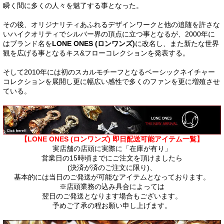
瞬く間に多くの人々を魅了する事となった。
その後、オリジナリティあふれるデザインワークと他の追随を許さな
いハイクオリティでシルバー界の頂点に立つ事となるが、2000年に
はブランド名を
LONE ONES (ロンワンズ)
に改名し、また新たな世界
観を広げる事となるキス&フローコレクションを発表する。
そして2010年には初のスカルモチーフとなるベーシックネイチャー
コレクションを展開し更に幅広い感性で多くのファンを更に増殖させ
ている。
【LONE ONES (ロンワンズ) 即日配送可能アイテム一覧】
実店舗の店頭に実際に「在庫が有り」
営業日の15時頃までにご注文を頂けましたら
(決済が済のご注文に限り)、
基本的には当日のご発送が可能なアイテムとなっております。
※店頭業務の込み具合によっては
翌日のご発送となります場合もございます。
予めご了承の程お願い申し上げます。