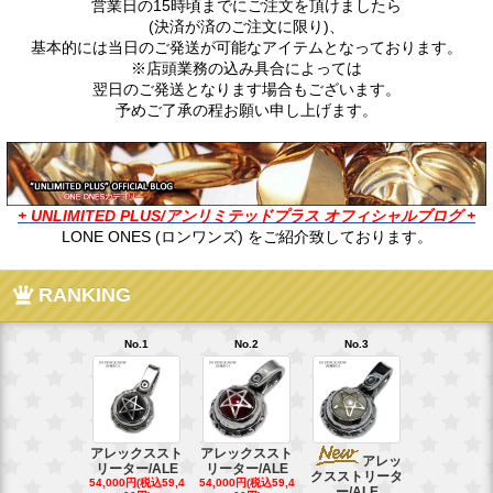
営業日の15時頃までにご注文を頂けましたら
(決済が済のご注文に限り)、
基本的には当日のご発送が可能なアイテムとなっております。
※店頭業務の込み具合によっては
翌日のご発送となります場合もございます。
予めご了承の程お願い申し上げます。
+ UNLIMITED PLUS/アンリミテッドプラス オフィシャルブログ +
LONE ONES (ロンワンズ) をご紹介致しております。
RANKING
No.1
No.2
No.3
No.4
アレックススト
アレックススト
アレッ
ア
リーター/ALE
リーター/ALE
クスストリータ
クスストリ
54,000円(税込59,4
54,000円(税込59,4
ー/ALE
ー/ALE