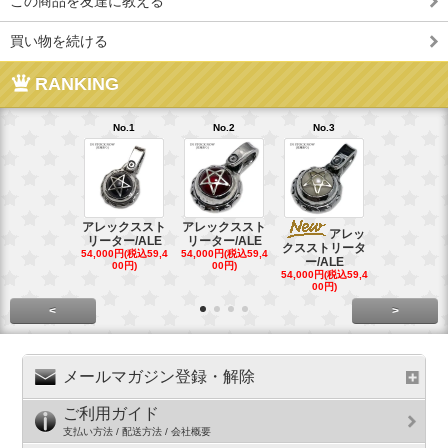
この商品を友達に教える
買い物を続ける
RANKING
No.1
No.2
No.3
No.4
アレックススト
アレックススト
アレッ
ア
リーター/ALE
リーター/ALE
クスストリータ
クスストリ
54,000円(税込59,4
54,000円(税込59,4
ー/ALE
ー/ALE
00円)
00円)
54,000円(税込59,4
29,000円(税込
00円)
00円)
<
>
メールマガジン登録・解除
ご利用ガイド
支払い方法 / 配送方法 / 会社概要