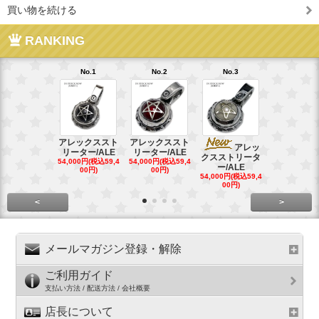
買い物を続ける
RANKING
No.1
No.2
No.3
No.4
アレックススト
アレックススト
アレッ
ア
リーター/ALE
リーター/ALE
クスストリータ
クスストリ
54,000円(税込59,4
54,000円(税込59,4
ー/ALE
ー/ALE
00円)
00円)
54,000円(税込59,4
29,000円(税込
00円)
00円)
<
>
メールマガジン登録・解除
ご利用ガイド
支払い方法 / 配送方法 / 会社概要
店長について