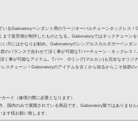
れているGaboatoryペンダント用のラージオーバルチェーンネックレス！G
、あくまで直営側が制作したものとなる。Gaboratoryではネックチェ
拘りたい方にはかなりお勧め。Gaboratoryのシングルスカルダガーペ
に抜群のバランスで合わせて頂く事が可能なTバーチェーン・ネックレス！バ
合わせて頂く事が可能なアイテム。Tバー、Oリング(マルカン)も完全なオリ
ネックレスチェーン！Gaboratoryのアイテムを古くから知るからこそ抜
ンティーカード（修理の際に必要となります）
店制作、国内のみで展開されている商品です。Gaboratory製ではあり
います様お願い致します。