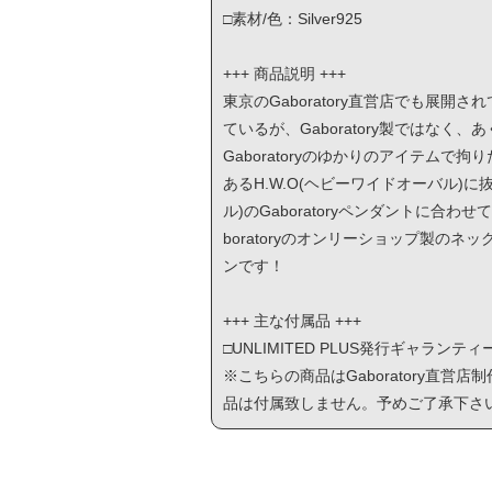
□素材/色：Silver925
+++ 商品説明 +++
東京のGaboratory直営店でも展開さ
ているが、Gaboratory製ではなく
Gaboratoryのゆかりのアイテムで
あるH.W.O(ヘビーワイドオーバル)
ル)のGaboratoryペンダントに
boratoryのオンリーショップ製の
ンです！
+++ 主な付属品 +++
□UNLIMITED PLUS発行ギャラ
※こちらの商品はGaboratory直営
品は付属致しません。予めご了承下さ