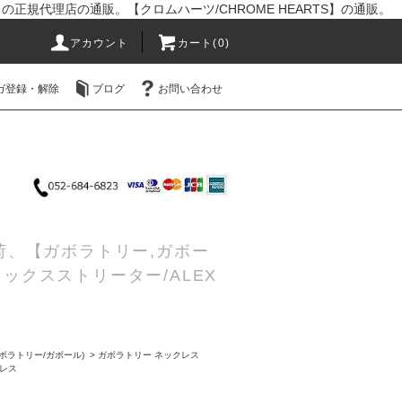
R】の正規代理店の通販。【クロムハーツ/CHROME HEARTS】の通販。
アカウント
カート(0)
ガ登録・解除
ブログ
お問い合わせ
入荷、【ガボラトリー,ガボー
レックスストリーター/ALEX
(ガボラトリー/ガボール)
>
ガボラトリー ネックレス
クレス