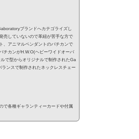
aboratoryブランドへカテゴライズし
ーンを発売していないので革紐が苦手な方で
ンダント、アニマルペンダントのバチカンで
チカンがH.W.O(ヘビーワイドオーバ
ジナルで型からオリジナルで制作されたGa
群のバランスで制作されたネックレスチェー
ませんので各種ギャランティーカードや付属