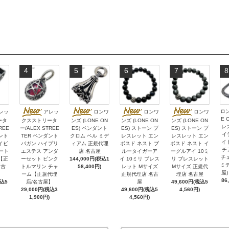
4
5
6
7
8
ロン
レッ
アレッ
ロンワ
ロンワ
ロンワ
E 
ータ
クスストリータ
ンズ (LONE ON
ンズ (LONE ON
ンズ (LONE ON
レ
REE
ー/ALEX STREE
ES) ペンダント
ES) ストーン ブ
ES) ストーン ブ
イ
ント
TER ペンダント
クロム ベル ミデ
レスレット エン
レスレット エン
イ
イビ
パガン ハイプリ
ィアム 正規代理
ボスド ネスト ブ
ボスド ネスト イ
チ
ハート
エステス アンダ
店 名古屋
ルータイガーア
ーグルアイ 10ミ
チェ
【正
ーセット ピンク
144,000円(税込1
イ 10ミリ ブレス
リ ブレスレット
ミデ
名古
トルマリン チャ
58,400円)
レット Mサイズ
Mサイズ 正規代
屋)
ーム【正規代理
正規代理店 名古
理店 名古屋
86
税込5
店/名古屋】
屋
49,600円(税込5
29,000円(税込3
49,600円(税込5
4,560円)
1,900円)
4,560円)