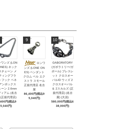
9
10
ワンズ (LON
GABORATORY
ロンワ
ONES) ネック
(ガボラトリー/ガ
ンズ (LONE ON
スチェーン メ
ボール) ブレスレ
ES) ペンダント
ティングフラ
ット クロスオー
クロム ベル エク
トフック ベネ
バルID ウィズ 2
ストラ スモール
アンボックス
クロスオーバル
正規代理店 名古
ーン 2.6mm
＆ 2スカルズ (正
屋
ィアム (名古
規代理店) (名古
86,400円(税込9
 (正規代理店)
屋) (大須)
5,040円)
,400円(税込9
580,000円(税込6
5,040円)
38,000円)