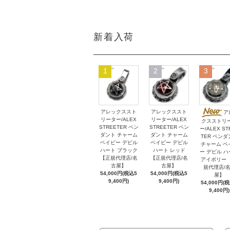
新着入荷
1
2
3
アレックススト
アレックススト
ア
リーター/ALEX
リーター/ALEX
クスストリ
STREETER ペン
STREETER ペン
ー/ALEX ST
ダント チャーム
ダント チャーム
TER ペンダ
ベイビー デビル
ベイビー デビル
チャーム ベ
ハート ブラック
ハート レッド
ー デビル 
【正規代理店/名
【正規代理店/名
アイボリー 
古屋】
古屋】
規代理店/
54,000円(税込5
54,000円(税込5
屋】
9,400円)
9,400円)
54,000円(
9,400円)