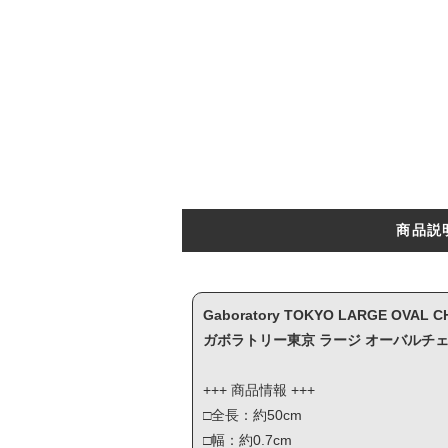
商品説
Gaboratory TOKYO LARGE OVAL CH
ガボラトリー東京 ラージ オーバルチェー
+++ 商品情報 +++
□全長：約50cm
□幅：約0.7cm