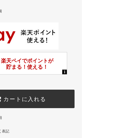
個
カートに入れる
細
く表記