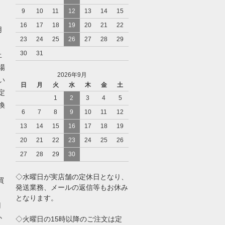
9
10
11
12
13
14
15
16
17
18
19
20
21
22
用
23
24
25
26
27
28
29
30
31
止
場
2026年9月
い
日
月
火
水
木
金
土
定
1
2
3
4
5
換
6
7
8
9
10
11
12
ト
13
14
15
16
17
18
19
)
20
21
22
23
24
25
26
27
28
29
30
◇水曜日が実店舗の定休日となり、
買
発送業務、メールの返信等もお休み
となります。
円
か
◇火曜日の15時以降のご注文は定