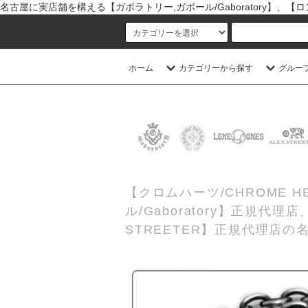
名古屋に実店舗を構える【ガボラトリー,ガボール/Gaboratory】、【ロン
ホーム
カテゴリーから探す
グルー
【クロムハーツ/CHROME
ル/Gaboratory】正規代
STREETER】正規代理店