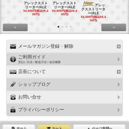
アレックススト
アレックススト
アレッ
ア
リーター/ALE
リーター/ALE
クスストリータ
クスストリ
54,000円(税込59,4
54,000円(税込59,4
ー/ALE
ー/ALE
00円)
00円)
54,000円(税込59,4
29,000円(税込
00円)
00円)
<
>
メールマガジン登録・解除
ご利用ガイド
支払い方法 / 配送方法 / 会社概要
店長について
ショップブログ
お問い合せ
プライバシーポリシー
ホーム
カート
ページ先頭へ