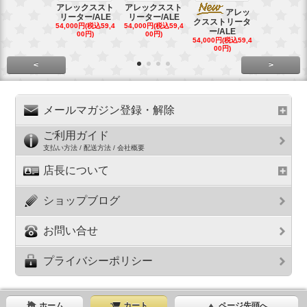
アレックススト
アレックススト
アレッ
ア
リーター/ALE
リーター/ALE
クスストリータ
クスストリ
54,000円(税込59,4
54,000円(税込59,4
ー/ALE
ー/ALE
00円)
00円)
54,000円(税込59,4
29,000円(税込
00円)
00円)
<
>
メールマガジン登録・解除
ご利用ガイド
支払い方法 / 配送方法 / 会社概要
店長について
ショップブログ
お問い合せ
プライバシーポリシー
ホーム
カート
ページ先頭へ