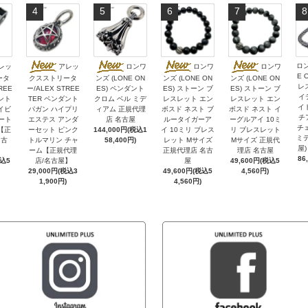
4
5
6
7
8
ロン
レッ
アレッ
ロンワ
ロンワ
ロンワ
E 
ータ
クスストリータ
ンズ (LONE ON
ンズ (LONE ON
ンズ (LONE ON
レ
REE
ー/ALEX STREE
ES) ペンダント
ES) ストーン ブ
ES) ストーン ブ
イ
ント
TER ペンダント
クロム ベル ミデ
レスレット エン
レスレット エン
イ
イビ
パガン ハイプリ
ィアム 正規代理
ボスド ネスト ブ
ボスド ネスト イ
チ
ハート
エステス アンダ
店 名古屋
ルータイガーア
ーグルアイ 10ミ
チェ
【正
ーセット ピンク
144,000円(税込1
イ 10ミリ ブレス
リ ブレスレット
ミデ
名古
トルマリン チャ
58,400円)
レット Mサイズ
Mサイズ 正規代
屋)
ーム【正規代理
正規代理店 名古
理店 名古屋
86
税込5
店/名古屋】
屋
49,600円(税込5
29,000円(税込3
49,600円(税込5
4,560円)
1,900円)
4,560円)