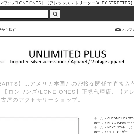
ワンズ/LONE ONES】【アレックスストリーター/ALEX STREETE
プから探す
メルマ
 HEARTS】はアメリカ本国との密接な関係で直接
理店、【ロンワンズ/LONE ONES】正規代理店、【ア
の名古屋のアクセサリーショップ。
ホーム
>
CHROME HEART
ホーム
>
KEYCHAIN/キー
ホーム
>
KEYRING/キーリ
ホーム
>
OTHER/アザー