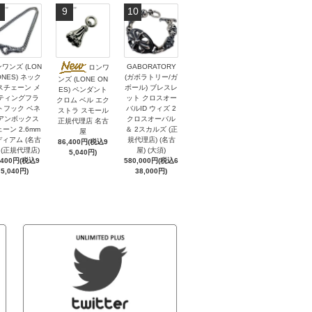
9
10
ワンズ (LON
GABORATORY
ロンワ
ONES) ネック
(ガボラトリー/ガ
ンズ (LONE ON
スチェーン メ
ボール) ブレスレ
ES) ペンダント
ティングフラ
ット クロスオー
クロム ベル エク
トフック ベネ
バルID ウィズ 2
ストラ スモール
アンボックス
クロスオーバル
正規代理店 名古
ーン 2.6mm
＆ 2スカルズ (正
屋
ィアム (名古
規代理店) (名古
86,400円(税込9
 (正規代理店)
屋) (大須)
5,040円)
,400円(税込9
580,000円(税込6
5,040円)
38,000円)