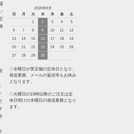
場
2026年9月
い
日
月
火
水
木
金
土
定
1
2
3
4
5
換
6
7
8
9
10
11
12
ト
13
14
15
16
17
18
19
)
20
21
22
23
24
25
26
27
28
29
30
◇水曜日が実店舗の定休日となり、
買
発送業務、メールの返信等もお休み
となります。
円
か
◇火曜日の15時以降のご注文は定
休日明けの木曜日の発送業務となり
と
ます。
ド
を
を