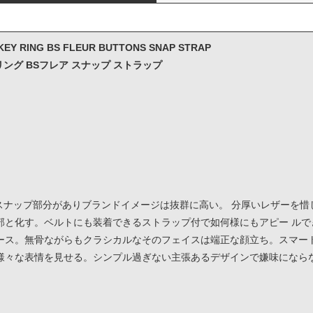
KEY RING BS FLEUR BUTTONS SNAP STRAP
ング BSフレア スナップ ストラップ
スナップ部分がありブランドイメージは抜群に高い。 分厚いレザーを
部と化す。ベルトにも装着できるストラップ付で如何様にもアピー ルで
ース。無骨ながらもクラシカルなそのフェイスは端正な顔立ち。スマー
様々な表情を見せる。シンプル過ぎない主張あるデザインで嫌味になら
ー