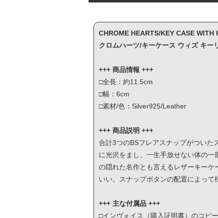
CHROME HEARTS/KEY CASE WITH 
クロムハーツ/キーケース ウィズ キーリ
+++ 商品情報 +++
□全長：約11.5cm
□幅：6cm
□素材/色：Silver925/Leather
+++ 商品説明 +++
合計3つのBSフレアスナップがついた
に光沢をまし、一生手放せない体の一
の隠れた名作とも言えるレザーキーケ
いい。スナップボタンの配置によって
+++ 主な付属品 +++
□インヴォイス（購入証明書）のコピ