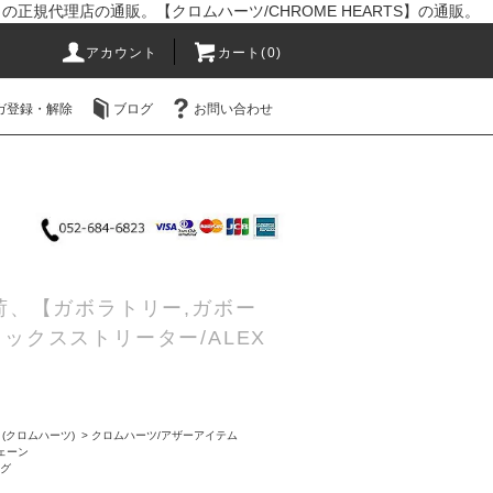
R】の正規代理店の通販。【クロムハーツ/CHROME HEARTS】の通販。
アカウント
カート(0)
ガ登録・解除
ブログ
お問い合わせ
入荷、【ガボラトリー,ガボー
レックスストリーター/ALEX
S (クロムハーツ)
>
クロムハーツ/アザーアイテム
チェーン
ング