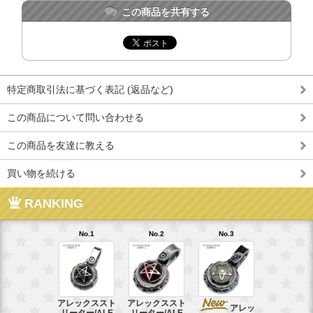
この商品を共有する
特定商取引法に基づく表記 (返品など)
この商品について問い合わせる
この商品を友達に教える
買い物を続ける
RANKING
No.1
No.2
No.3
No.4
アレックススト
アレックススト
アレッ
ア