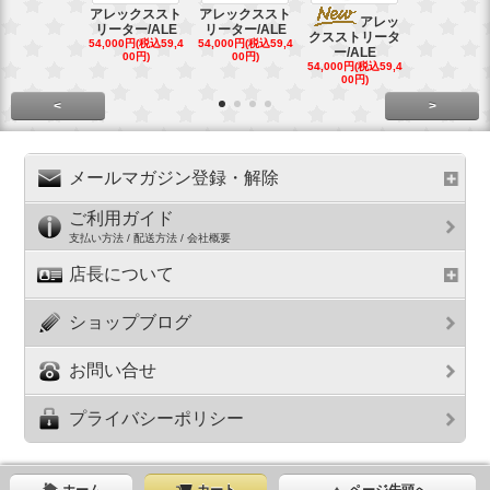
アレックススト
アレックススト
アレッ
ア
リーター/ALE
リーター/ALE
クスストリータ
クスストリ
54,000円(税込59,4
54,000円(税込59,4
ー/ALE
ー/ALE
00円)
00円)
54,000円(税込59,4
29,000円(税込
00円)
00円)
<
>
メールマガジン登録・解除
ご利用ガイド
支払い方法 / 配送方法 / 会社概要
店長について
ショップブログ
お問い合せ
プライバシーポリシー