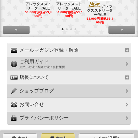
アレックススト
アレックススト
アレッ
ア
リーター/ALE
リーター/ALE
クスストリータ
クスストリ
54,000円(税込59,4
54,000円(税込59,4
ー/ALE
ー/ALE
00円)
00円)
54,000円(税込59,4
29,000円(税込
00円)
00円)
<
>
メールマガジン登録・解除
ご利用ガイド
支払い方法 / 配送方法 / 会社概要
店長について
ショップブログ
お問い合せ
プライバシーポリシー