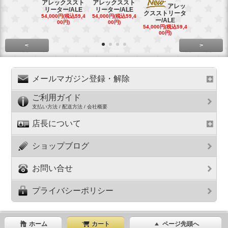
アレックススト
アレックススト
アレッ
ア
リーター/ALE
リーター/ALE
クスストリータ
クスストリ
54,000円(税込59,4
54,000円(税込59,4
ー/ALE
ー/ALE
00円)
00円)
54,000円(税込59,4
29,000円(税込
00円)
00円)
<
>
メールマガジン登録・解除
ご利用ガイド
支払い方法 / 配送方法 / 会社概要
店長について
ショップブログ
お問い合せ
プライバシーポリシー
ホーム
カート
ページ先頭へ