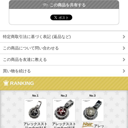
この商品を共有する
特定商取引法に基づく表記 (返品など)
この商品について問い合わせる
この商品を友達に教える
買い物を続ける
RANKING
No.1
No.2
No.3
No.4
アレックススト
アレックススト
アレッ
ア