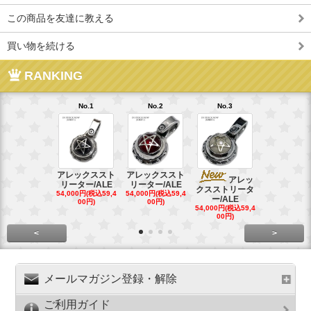
この商品を友達に教える
買い物を続ける
RANKING
No.1
No.2
No.3
No.4
アレックススト
アレックススト
アレッ
ア
リーター/ALE
リーター/ALE
クスストリータ
クスストリ
54,000円(税込59,4
54,000円(税込59,4
ー/ALE
ー/ALE
00円)
00円)
54,000円(税込59,4
29,000円(税込
00円)
00円)
<
>
メールマガジン登録・解除
ご利用ガイド