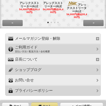
アレックススト
アレックススト
アレッ
ア
リーター/ALE
リーター/ALE
クスストリータ
クスストリ
54,000円(税込59,4
54,000円(税込59,4
ー/ALE
ー/ALE
00円)
00円)
54,000円(税込59,4
29,000円(税込
00円)
00円)
<
>
メールマガジン登録・解除
ご利用ガイド
支払い方法 / 配送方法 / 会社概要
店長について
ショップブログ
お問い合せ
プライバシーポリシー