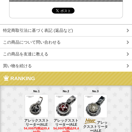
特定商取引法に基づく表記 (返品など)
この商品について問い合わせる
この商品を友達に教える
買い物を続ける
RANKING
No.1
No.2
No.3
No.4
アレックススト
アレックススト
アレッ
ア
リーター/ALE
リーター/ALE
クスストリータ
クスストリ
54,000円(税込59,4
54,000円(税込59,4
ー/ALE
ー/ALE
00円)
00円)