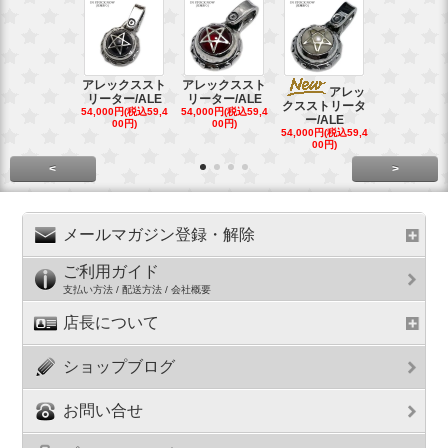
アレックススト
アレックススト
アレッ
ア
リーター/ALE
リーター/ALE
クスストリータ
クスストリ
54,000円(税込59,4
54,000円(税込59,4
ー/ALE
ー/ALE
00円)
00円)
54,000円(税込59,4
29,000円(税込
00円)
00円)
<
>
メールマガジン登録・解除
ご利用ガイド
支払い方法 / 配送方法 / 会社概要
店長について
ショップブログ
お問い合せ