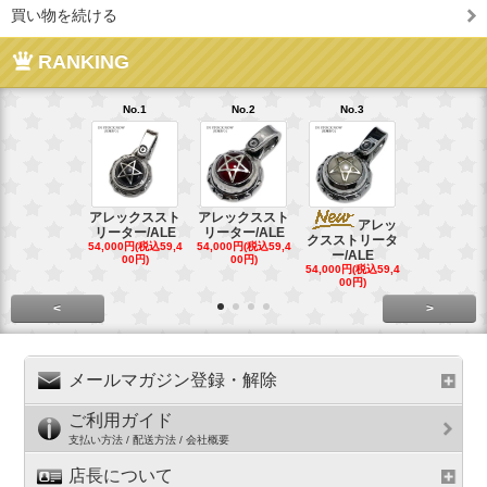
買い物を続ける
RANKING
No.1
No.2
No.3
No.4
アレックススト
アレックススト
アレッ
ア
リーター/ALE
リーター/ALE
クスストリータ
クスストリ
54,000円(税込59,4
54,000円(税込59,4
ー/ALE
ー/ALE
00円)
00円)
54,000円(税込59,4
29,000円(税込
00円)
00円)
<
>
メールマガジン登録・解除
ご利用ガイド
支払い方法 / 配送方法 / 会社概要
店長について