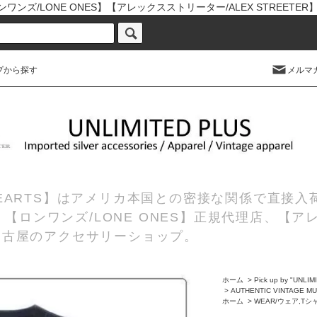
ワンズ/LONE ONES】【アレックスストリーター/ALEX STREETE
プから探す
メルマ
 HEARTS】はアメリカ本国との密接な関係で直接
理店、【ロンワンズ/LONE ONES】正規代理店、【ア
の名古屋のアクセサリーショップ。
ホーム
>
Pick up by "UNLI
>
AUTHENTIC VINTAGE MU
ホーム
>
WEAR/ウェア,Tシ