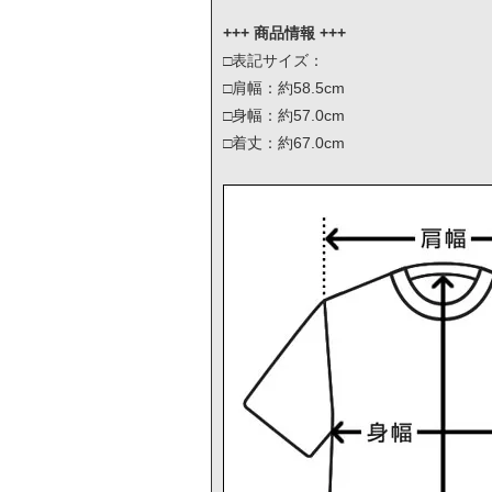
+++ 商品情報 +++
□表記サイズ：
□肩幅：約58.5cm
□身幅：約57.0cm
□着丈：約67.0cm