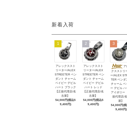
新着入荷
1
2
3
アレックススト
アレックススト
ア
リーター/ALEX
リーター/ALEX
クスストリ
STREETER ペン
STREETER ペン
ー/ALEX ST
ダント チャーム
ダント チャーム
TER ペンダ
ベイビー デビル
ベイビー デビル
チャーム ベ
ハート ブラック
ハート レッド
ー デビル 
【正規代理店/名
【正規代理店/名
アイボリー 
古屋】
古屋】
規代理店/
54,000円(税込5
54,000円(税込5
屋】
9,400円)
9,400円)
54,000円(
9,400円)