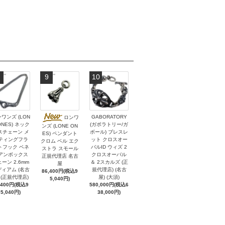
9
10
ワンズ (LON
GABORATORY
ロンワ
ONES) ネック
(ガボラトリー/ガ
ンズ (LONE ON
スチェーン メ
ボール) ブレスレ
ES) ペンダント
ティングフラ
ット クロスオー
クロム ベル エク
トフック ベネ
バルID ウィズ 2
ストラ スモール
アンボックス
クロスオーバル
正規代理店 名古
ーン 2.6mm
＆ 2スカルズ (正
屋
ィアム (名古
規代理店) (名古
86,400円(税込9
 (正規代理店)
屋) (大須)
5,040円)
,400円(税込9
580,000円(税込6
5,040円)
38,000円)