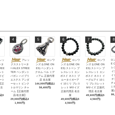
4
5
6
7
8
ロン
レッ
アレッ
ロンワ
ロンワ
ロンワ
E 
ータ
クスストリータ
ンズ (LONE ON
ンズ (LONE ON
ンズ (LONE ON
レ
REE
ー/ALEX STREE
ES) ペンダント
ES) ストーン ブ
ES) ストーン ブ
イ
ント
TER ペンダント
クロム ベル ミデ
レスレット エン
レスレット エン
イ
イビ
パガン ハイプリ
ィアム 正規代理
ボスド ネスト ブ
ボスド ネスト イ
チ
ハート
エステス アンダ
店 名古屋
ルータイガーア
ーグルアイ 10ミ
チェ
【正
ーセット ピンク
144,000円(税込1
イ 10ミリ ブレス
リ ブレスレット
ミデ
名古
トルマリン チャ
58,400円)
レット Mサイズ
Mサイズ 正規代
屋)
ーム【正規代理
正規代理店 名古
理店 名古屋
86
税込5
店/名古屋】
屋
49,600円(税込5
29,000円(税込3
49,600円(税込5
4,560円)
1,900円)
4,560円)