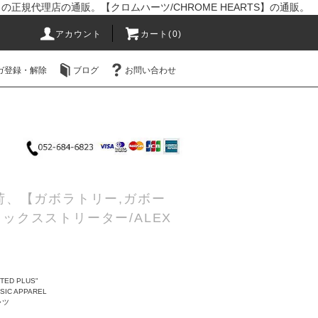
R】の正規代理店の通販。【クロムハーツ/CHROME HEARTS】の通販。
アカウント
カート(0)
ガ登録・解除
ブログ
お問い合わせ
入荷、【ガボラトリー,ガボー
レックスストリーター/ALEX
MITED PLUS"
SIC APPAREL
ャツ