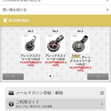
買い物を続ける
RANKING
No.1
No.2
No.3
No.4
アレックススト
アレックススト
アレッ
ア
リーター/ALE
リーター/ALE
クスストリータ
クスストリ
54,000円(税込59,4
54,000円(税込59,4
ー/ALE
ー/ALE
00円)
00円)
54,000円(税込59,4
29,000円(税込
00円)
00円)
<
>
メールマガジン登録・解除
ご利用ガイド
支払い方法 / 配送方法 / 会社概要