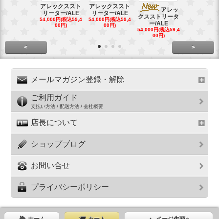
アレックススト
アレックススト
アレッ
ア
リーター/ALE
リーター/ALE
クスストリータ
クスストリ
54,000円(税込59,4
54,000円(税込59,4
ー/ALE
ー/ALE
00円)
00円)
54,000円(税込59,4
29,000円(税込
00円)
00円)
<
>
メールマガジン登録・解除
ご利用ガイド
支払い方法 / 配送方法 / 会社概要
店長について
ショップブログ
お問い合せ
プライバシーポリシー