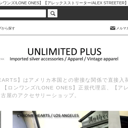
ワンズ/LONE ONES】【アレックスストリーター/ALEX STREETE
プから探す
メルマ
 HEARTS】はアメリカ本国との密接な関係で直接
理店、【ロンワンズ/LONE ONES】正規代理店、【ア
の名古屋のアクセサリーショップ。