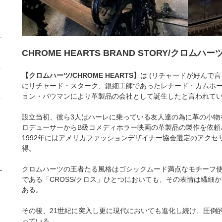
CHROME HEARTS BRAND STORY/クロム
【クロムハーツ/CHROME HEARTS】
は (リチャードが好んで言
にリチャード・スターク、銀細工師であったレナード・カムホ
ョン・バウマンにより革製品の会社として誕生したと言われて
設立当初、彼ら3人はハーレに乗っている友人達の為に革の小物
ロデューサーからB級コメディホラー映画の革製品の製作を依頼
1992年にはアメリカファッションデザイナー協会選定のアクセ
得。
クロムハーツの王者たる風格はゴシックムード満点なモチーフ
である「CROSS/クロス」ひとつにおいても、その表情は繊細
ある。
その後、21世紀に突入し更に現代においても進化し続け、圧倒
っている。