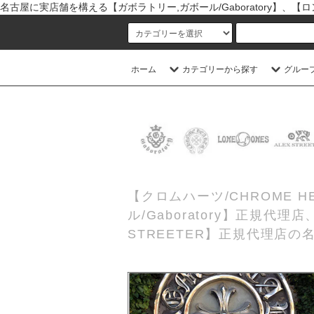
名古屋に実店舗を構える【ガボラトリー,ガボール/Gaboratory】、【ロン
ホーム
カテゴリーから探す
グルー
【クロムハーツ/CHROME
ル/Gaboratory】正規代
STREETER】正規代理店