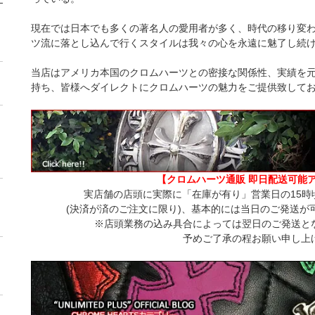
現在では日本でも多くの著名人の愛用者が多く、時代の移り変わ
ツ流に落とし込んで行くスタイルは我々の心を永遠に魅了し続
当店はアメリカ本国のクロムハーツとの密接な関係性、実績を
持ち、皆様へダイレクトにクロムハーツの魅力をご提供致して
【クロムハーツ通販 即日配送可能
実店舗の店頭に実際に「在庫が有り」営業日の15時
(決済が済のご注文に限り)、基本的には当日のご発送が
※店頭業務の込み具合によっては翌日のご発送と
予めご了承の程お願い申し上