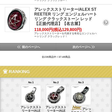
ートリング クラックブルー！
アレックスストリーター/ALEX ST
REETER リング エンジェルハート
リング クラックストーン レッド
【正規代理店】【名古屋】
118,000円(税込129,800円)
アレックスストリーターを代表する有名なエンジェルハ
ートリング クラックレッド！
前のページへ
次のページへ
全236商品中 / 37-48商品
RANKING
No.1
No.2
No.3
No.4
アレックススト
アレックススト
アレッ
ア
リーター/ALE
リーター/ALE