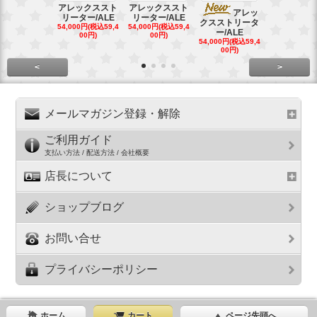
アレックススト
アレックススト
アレッ
ア
リーター/ALE
リーター/ALE
クスストリータ
クスストリ
54,000円(税込59,4
54,000円(税込59,4
ー/ALE
ー/ALE
00円)
00円)
54,000円(税込59,4
29,000円(税込
00円)
00円)
<
>
メールマガジン登録・解除
ご利用ガイド
支払い方法 / 配送方法 / 会社概要
店長について
ショップブログ
お問い合せ
プライバシーポリシー
ホーム
カート
ページ先頭へ