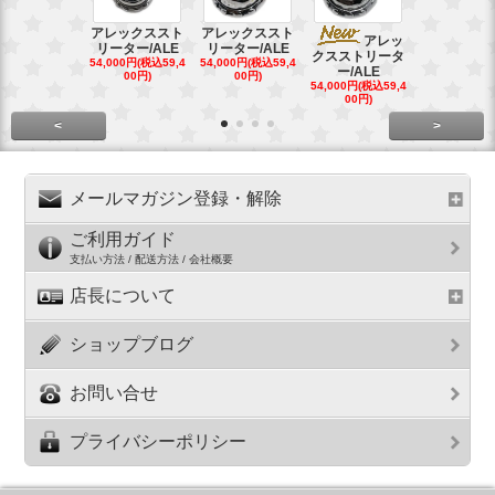
アレックススト
アレックススト
アレッ
ア
リーター/ALE
リーター/ALE
クスストリータ
クスストリ
54,000円(税込59,4
54,000円(税込59,4
ー/ALE
ー/ALE
00円)
00円)
54,000円(税込59,4
29,000円(税込
00円)
00円)
<
>
メールマガジン登録・解除
ご利用ガイド
支払い方法 / 配送方法 / 会社概要
店長について
ショップブログ
お問い合せ
プライバシーポリシー